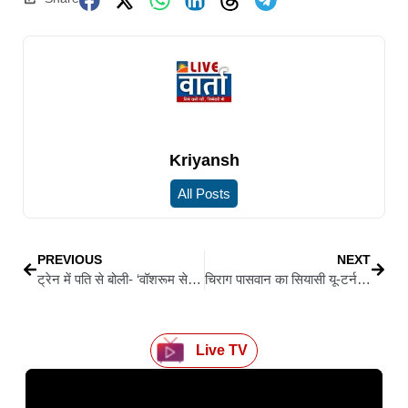
Kriyansh
All Posts
PREVIOUS
NEXT
ट्रेन में पति से बोली- ‘वॉशरूम से आती हूं…’ फिर नहीं लौटी नई-नवेली दुल्हन
चिराग पासवान का सियासी यू-टर्न! बोले- बिहार से चुनाव नहीं लड़ूंगा, सिर्फ उम्मीदवार उतारूंगा
Live TV