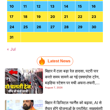
10
11
12
13
14
15
16
17
18
19
20
21
22
23
24
25
26
27
28
29
30
31
« Jul
Latest News
बिहार में टला बड़ा रेल हादसा, पटरी पार
करते समय सामने आ गई एक्सप्रेस ट्रेन,
बड़हिया स्टेशन पर मची अफरा-तफरी,
August 7, 2026
यात्रियों की लापरवाही आई सामने
बिहार में डिजिटल गवर्नेंस को बढ़ावा, AI से
तैयार होंगे योजनाओं के एस्टीमेट; मुख्यमंत्री