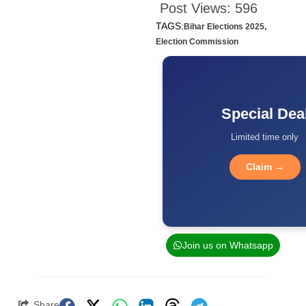
Post Views:
596
TAGS:
Bihar Elections 2025
,
Election Commission
Special Dea
Limited time only
Claim →
Join us on Whatsapp
Share