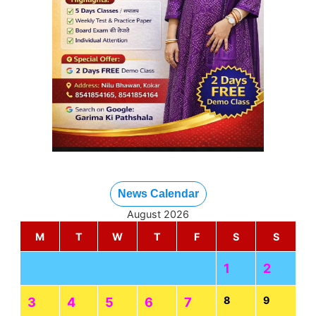
News Calendar
August 2026
M
T
W
T
F
S
S
1
2
8
9
3
4
5
6
7