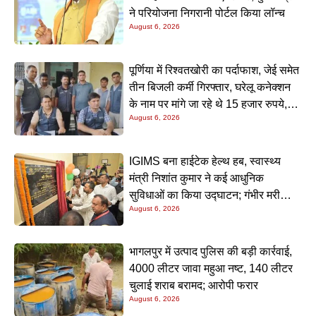
ने परियोजना निगरानी पोर्टल किया लॉन्च
August 6, 2026
पूर्णिया में रिश्वतखोरी का पर्दाफाश, जेई समेत
तीन बिजली कर्मी गिरफ्तार, घरेलू कनेक्शन
के नाम पर मांगे जा रहे थे 15 हजार रुपये,
August 6, 2026
निगरानी टीम ने रंगे हाथ पकड़ा
IGIMS बना हाईटेक हेल्थ हब, स्वास्थ्य
मंत्री निशांत कुमार ने कई आधुनिक
सुविधाओं का किया उद्घाटन; गंभीर मरीजों
August 6, 2026
के इलाज में आएगा बड़ा सुधार
भागलपुर में उत्पाद पुलिस की बड़ी कार्रवाई,
4000 लीटर जावा महुआ नष्ट, 140 लीटर
चुलाई शराब बरामद; आरोपी फरार
August 6, 2026