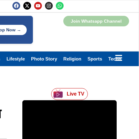
Join Whatsapp Channel
op Now →
h
Lifestyle
Photo Story
Religion
Sports
Technology
Live TV
ा