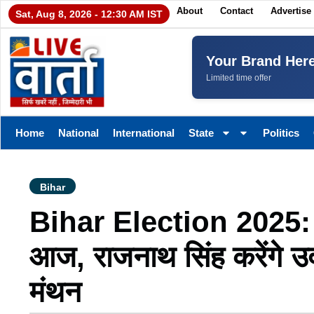
About
Contact
Advertise
Sat, Aug 8, 2026 - 12:30 AM IST
Your Brand Her
Limited time offer
Home
National
International
State
Politics
Bihar
Bihar Election 2025: प
आज, राजनाथ सिंह करेंगे उद
मंथन