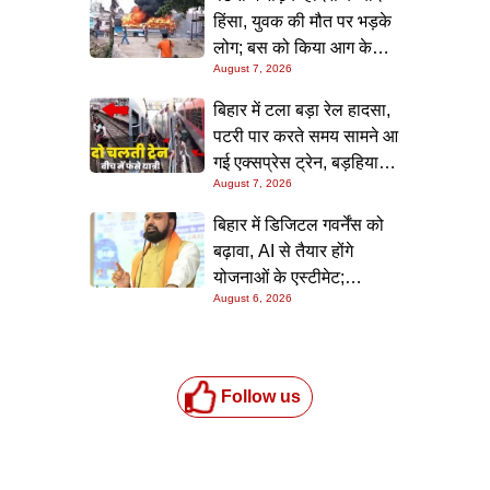
हिंसा, युवक की मौत पर भड़के
लोग; बस को किया आग के
August 7, 2026
हवाले, पुलिस और मीडिया पर
भी हमला
बिहार में टला बड़ा रेल हादसा,
पटरी पार करते समय सामने आ
गई एक्सप्रेस ट्रेन, बड़हिया
August 7, 2026
स्टेशन पर मची अफरा-तफरी,
यात्रियों की लापरवाही आई
बिहार में डिजिटल गवर्नेंस को
सामने
बढ़ावा, AI से तैयार होंगे
योजनाओं के एस्टीमेट;
August 6, 2026
मुख्यमंत्री ने परियोजना
निगरानी पोर्टल किया लॉन्च
Follow us