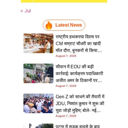
« Jul
Latest News
राष्ट्रीय हथकरघा दिवस पर
CM सम्राट चौधरी का खादी
मॉल दौरा, बुनकरों से किया
August 7, 2026
संवाद और स्वदेशी उत्पादों को
बढ़ावा देने की अपील
सीवान में EOU की बड़ी
कार्रवाई: कार्यक्रम पदाधिकारी
अजीत अमर के ठिकानों पर
August 7, 2026
छापा, 40 लाख के आभूषण
समेत करोड़ों की संपत्ति की
Gen Z को साधने की तैयारी में
जांच शुरू
JDU, निशांत कुमार ने शुरू की
युवा जोड़ो मुहिम; बोले- नई
August 7, 2026
पीढ़ी तक पहुंचाएं नीतीश
सरकार के 20 सालों के काम
पटना में सड़क हादसे के बाद