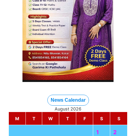
News Calendar
August 2026
M
T
W
T
F
S
S
1
2