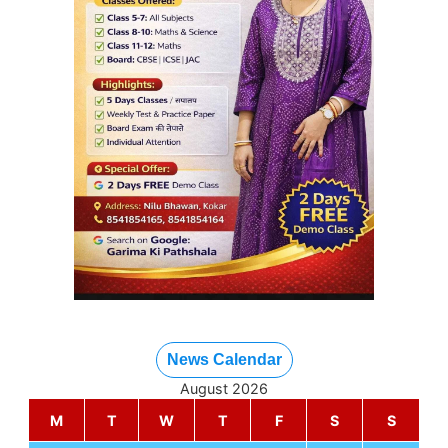
News Calendar
August 2026
M
T
W
T
F
S
S