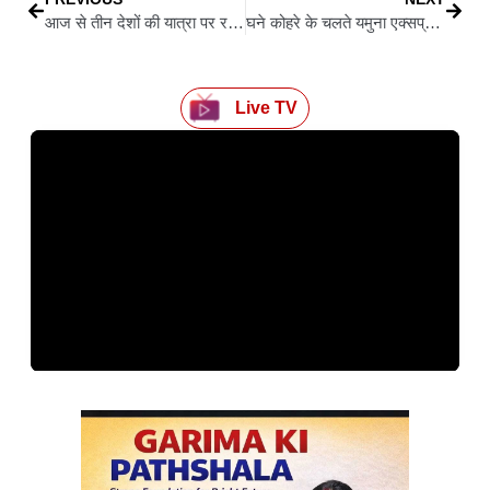
आज से तीन देशों की यात्रा पर रहेंगे पीएम मोदी, जॉर्डन पहला पड़ाव; कई अहम मुद्दों पर होगी वार्ता
घने कोहरे के चलते यमुना एक्सप्रेसवे पर भिड़ीं 8 बसें और 3 कारें, छह यात्रियों की मौत और 25 झुलसे
Live TV