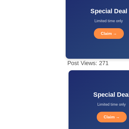
Special Deal
Limited time only
Claim →
Post Views:
271
Special Dea
Limited time only
Claim →