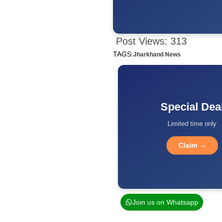
Post Views:
313
TAGS:
Jharkhand News
Special Dea
Limited time only
Claim →
Join us on Whatsapp