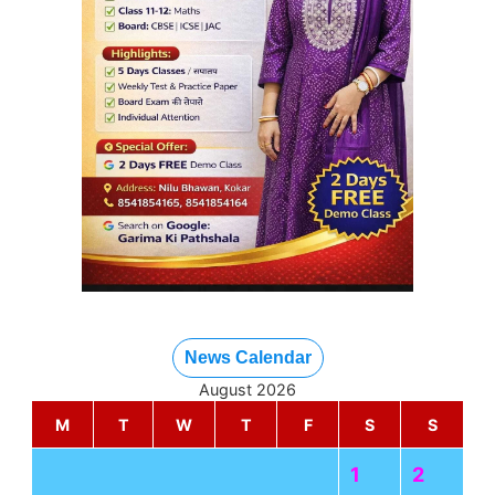
News Calendar
August 2026
M
T
W
T
F
S
S
1
2