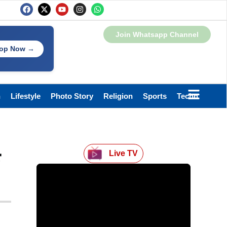
Join Whatsapp Channel
op Now →
h
Lifestyle
Photo Story
Religion
Sports
Technology
Live TV