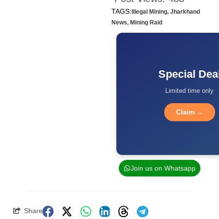
TAGS:
Illegal Mining
,
Jharkhand
News
,
Mining Raid
Special Dea
Limited time only
Claim →
Join us on Whatsapp
Share