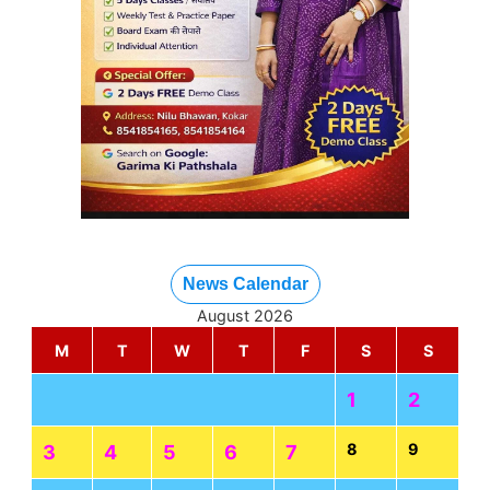
News Calendar
August 2026
M
T
W
T
F
S
S
1
2
8
9
3
4
5
6
7