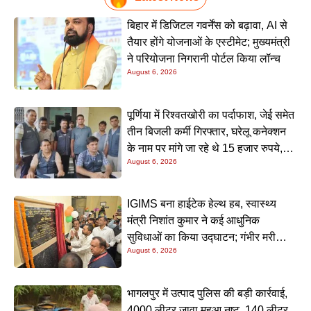
बिहार में डिजिटल गवर्नेंस को बढ़ावा, AI से
तैयार होंगे योजनाओं के एस्टीमेट; मुख्यमंत्री
ने परियोजना निगरानी पोर्टल किया लॉन्च
August 6, 2026
पूर्णिया में रिश्वतखोरी का पर्दाफाश, जेई समेत
तीन बिजली कर्मी गिरफ्तार, घरेलू कनेक्शन
के नाम पर मांगे जा रहे थे 15 हजार रुपये,
August 6, 2026
निगरानी टीम ने रंगे हाथ पकड़ा
IGIMS बना हाईटेक हेल्थ हब, स्वास्थ्य
मंत्री निशांत कुमार ने कई आधुनिक
सुविधाओं का किया उद्घाटन; गंभीर मरीजों
August 6, 2026
के इलाज में आएगा बड़ा सुधार
भागलपुर में उत्पाद पुलिस की बड़ी कार्रवाई,
4000 लीटर जावा महुआ नष्ट, 140 लीटर