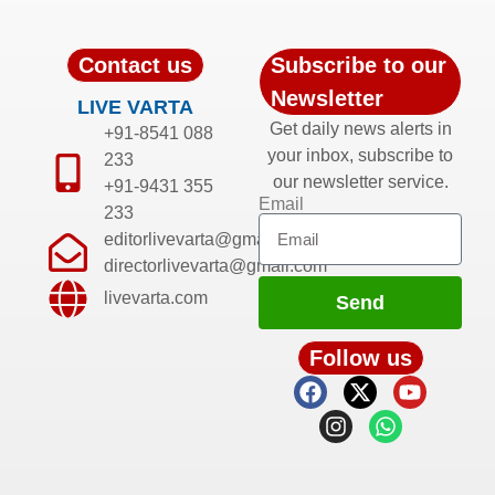
Contact us
Subscribe to our
Newsletter
LIVE VARTA
Get daily news alerts in
+91-8541 088
your inbox, subscribe to
233
our newsletter service.
+91-9431 355
Email
233
editorlivevarta@gmail.com
directorlivevarta@gmail.com
livevarta.com
Send
Follow us