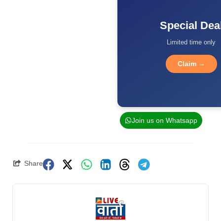
Special Dea
Limited time only
Claim →
Join us on Whatsapp
Share