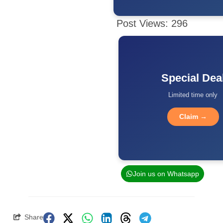
Post Views:
296
Special Dea
Limited time only
Claim →
Join us on Whatsapp
Share