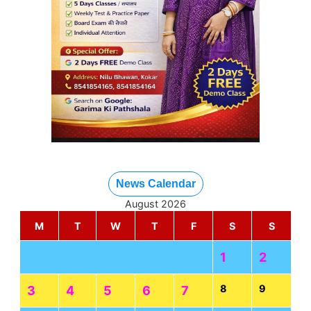
News Calendar
August 2026
M
T
W
T
F
S
S
1
2
8
9
3
4
5
6
7