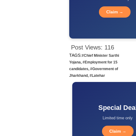
Claim →
Post Views:
116
TAGS:
#Chief Minister Sarthi
Yojana
,
#Employment for 15
candidates
,
#Government of
Jharkhand
,
#Latehar
Special Dea
Limited time only
Claim →