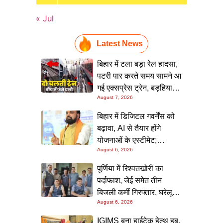
« Jul
Latest News
बिहार में टला बड़ा रेल हादसा,
पटरी पार करते समय सामने आ
गई एक्सप्रेस ट्रेन, बड़हिया
August 7, 2026
स्टेशन पर मची अफरा-तफरी,
यात्रियों की लापरवाही आई
बिहार में डिजिटल गवर्नेंस को
सामने
बढ़ावा, AI से तैयार होंगे
योजनाओं के एस्टीमेट;
August 6, 2026
मुख्यमंत्री ने परियोजना
निगरानी पोर्टल किया लॉन्च
पूर्णिया में रिश्वतखोरी का
पर्दाफाश, जेई समेत तीन
बिजली कर्मी गिरफ्तार, घरेलू
August 6, 2026
कनेक्शन के नाम पर मांगे जा रहे
थे 15 हजार रुपये, निगरानी
IGIMS बना हाईटेक हेल्थ हब,