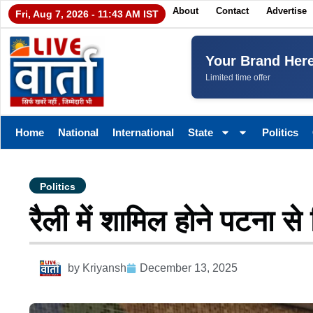
About
Contact
Advertise
Fri, Aug 7, 2026 - 11:43 AM IST
Your Brand Her
Limited time offer
Home
National
International
State
Politics
Politics
रैली में शामिल होने पटना से दि
by
Kriyansh
December 13, 2025