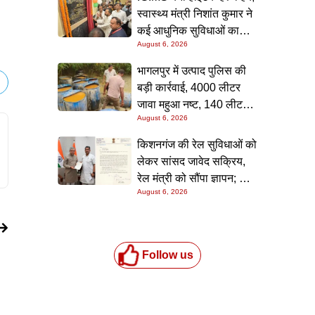
टीम ने रंगे हाथ पकड़ा
स्वास्थ्य मंत्री निशांत कुमार ने
कई आधुनिक सुविधाओं का
August 6, 2026
किया उद्घाटन; गंभीर मरीजों
के इलाज में आएगा बड़ा सुधार
भागलपुर में उत्पाद पुलिस की
बड़ी कार्रवाई, 4000 लीटर
जावा महुआ नष्ट, 140 लीटर
August 6, 2026
चुलाई शराब बरामद; आरोपी
फरार
किशनगंज की रेल सुविधाओं को
लेकर सांसद जावेद सक्रिय,
रेल मंत्री को सौंपा ज्ञापन; दो
August 6, 2026
आरओबी समेत कई मांगें उठाईं
Follow us