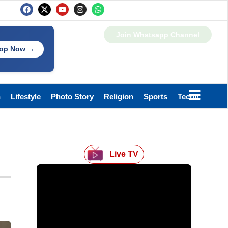
Join Whatsapp Channel
op Now →
h
Lifestyle
Photo Story
Religion
Sports
Technology
Live TV