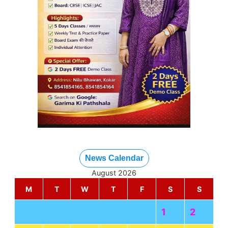
News Calendar
August 2026
M
T
W
T
F
S
S
1
2