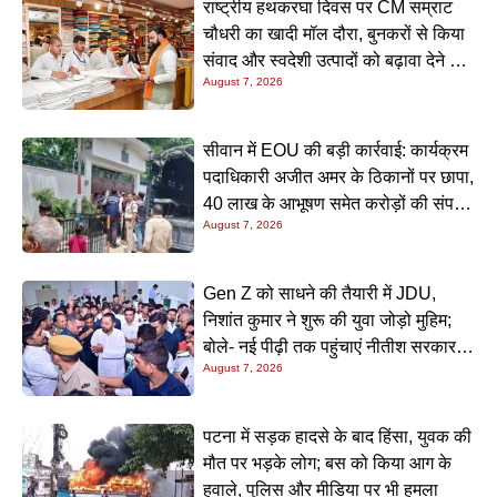
राष्ट्रीय हथकरघा दिवस पर CM सम्राट
चौधरी का खादी मॉल दौरा, बुनकरों से किया
संवाद और स्वदेशी उत्पादों को बढ़ावा देने की
August 7, 2026
अपील
सीवान में EOU की बड़ी कार्रवाई: कार्यक्रम
पदाधिकारी अजीत अमर के ठिकानों पर छापा,
40 लाख के आभूषण समेत करोड़ों की संपत्ति
August 7, 2026
की जांच शुरू
Gen Z को साधने की तैयारी में JDU,
निशांत कुमार ने शुरू की युवा जोड़ो मुहिम;
बोले- नई पीढ़ी तक पहुंचाएं नीतीश सरकार के
August 7, 2026
20 सालों के काम
पटना में सड़क हादसे के बाद हिंसा, युवक की
मौत पर भड़के लोग; बस को किया आग के
हवाले, पुलिस और मीडिया पर भी हमला