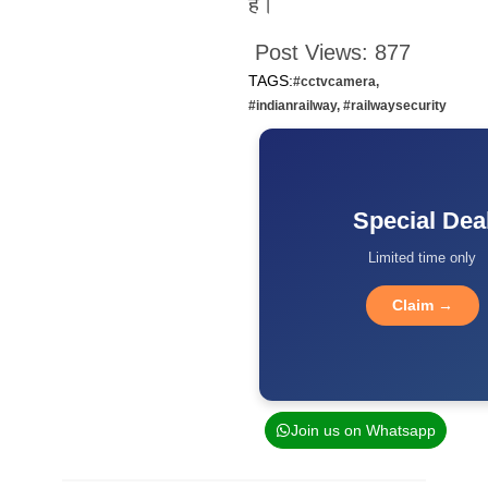
है।
Post Views:
877
TAGS:
#cctvcamera
,
#indianrailway
,
#railwaysecurity
Special Dea
Limited time only
Claim →
Join us on Whatsapp