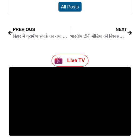
All Posts
PREVIOUS
NEXT
बिहार में ग्रामीण संपर्क का नया कीर्तिमान: 1843 सड़कें और 852 पुल हुए तैयार
भारतीय टीवी मीडिया की विश्वसनीयता पर सवाल — वॉशिंगटन पोस्ट की रिपोर्ट ने खोली पोल
Live TV