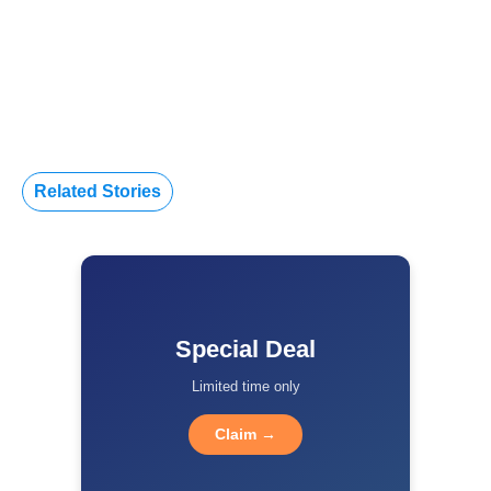
Related Stories
Special Deal
Limited time only
Claim →