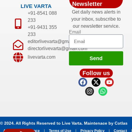
Newsletter
LIVE VARTA
Get daily news alerts in
+91-8541 088
your inbox, subscribe to
233
our newsletter service.
+91-9431 355
Email
233
editorlivevarta@gmail.com
directorlivevarta@gmail.com
livevarta.com
Send
Follow us
© 2024. All Rights Reserved to Live Varta. Maintenace by
Cotlas
About
Grievance
Terms of Use
Privacy Policy
Contact