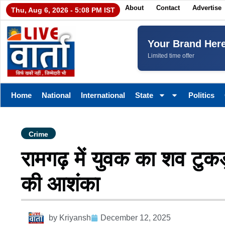
About
Contact
Advertise
Thu, Aug 6, 2026 - 5:08 PM IST
Your Brand Her
Limited time offer
Home
National
International
State
Politics
Crime
रामगढ़ में युवक का शव टुकड़ो
की आशंका
by
Kriyansh
December 12, 2025