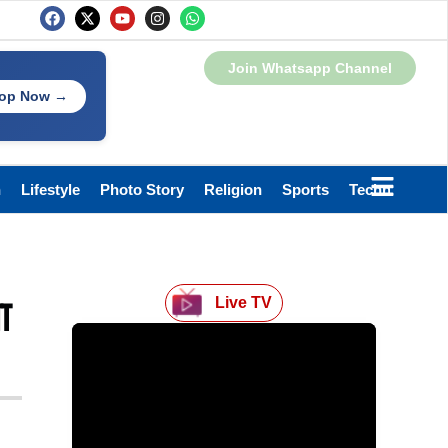
Join Whatsapp Channel
op Now →
h
Lifestyle
Photo Story
Religion
Sports
Technology
ा
Live TV