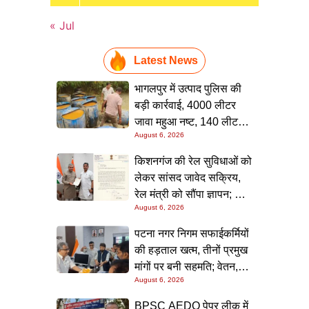
« Jul
Latest News
भागलपुर में उत्पाद पुलिस की
बड़ी कार्रवाई, 4000 लीटर
जावा महुआ नष्ट, 140 लीटर
August 6, 2026
चुलाई शराब बरामद; आरोपी
फरार
किशनगंज की रेल सुविधाओं को
लेकर सांसद जावेद सक्रिय,
रेल मंत्री को सौंपा ज्ञापन; दो
August 6, 2026
आरओबी समेत कई मांगें उठाईं
पटना नगर निगम सफाईकर्मियों
की हड़ताल खत्म, तीनों प्रमुख
मांगों पर बनी सहमति; वेतन,
August 6, 2026
छुट्टी और बोनस पर मिला
आश्वासन
BPSC AEDO पेपर लीक में