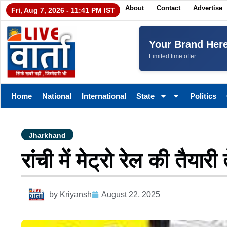
About
Contact
Advertise
Fri, Aug 7, 2026 - 11:41 PM IST
Your Brand Her
Limited time offer
Home
National
International
State
Politics
Jharkhand
रांची में मेट्रो रेल की तैयारी
by
Kriyansh
August 22, 2025