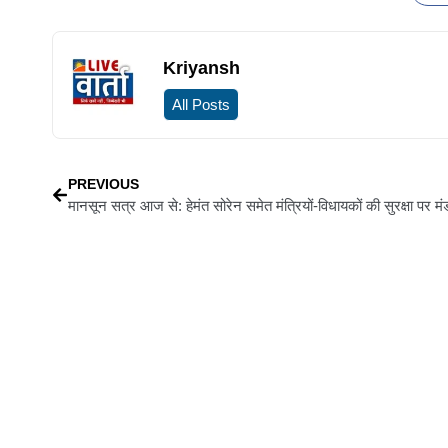
Kriyansh
All Posts
PREVIOUS