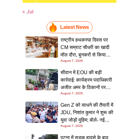
« Jul
Latest News
राष्ट्रीय हथकरघा दिवस पर
CM सम्राट चौधरी का खादी
मॉल दौरा, बुनकरों से किया
August 7, 2026
संवाद और स्वदेशी उत्पादों को
बढ़ावा देने की अपील
सीवान में EOU की बड़ी
कार्रवाई: कार्यक्रम पदाधिकारी
अजीत अमर के ठिकानों पर
August 7, 2026
छापा, 40 लाख के आभूषण
समेत करोड़ों की संपत्ति की
Gen Z को साधने की तैयारी में
जांच शुरू
JDU, निशांत कुमार ने शुरू की
युवा जोड़ो मुहिम; बोले- नई
August 7, 2026
पीढ़ी तक पहुंचाएं नीतीश
सरकार के 20 सालों के काम
पटना में सड़क हादसे के बाद