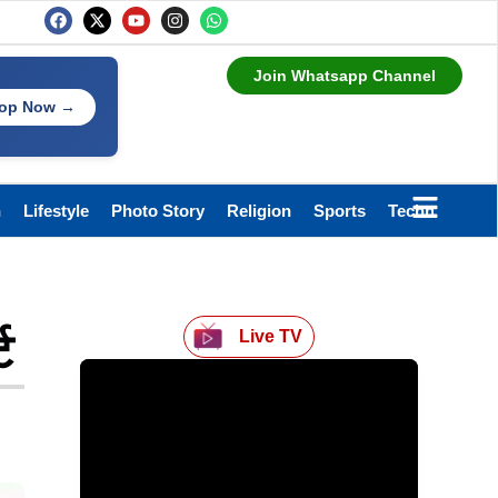
Join Whatsapp Channel
op Now →
h
Lifestyle
Photo Story
Religion
Sports
Technology
ट
Live TV