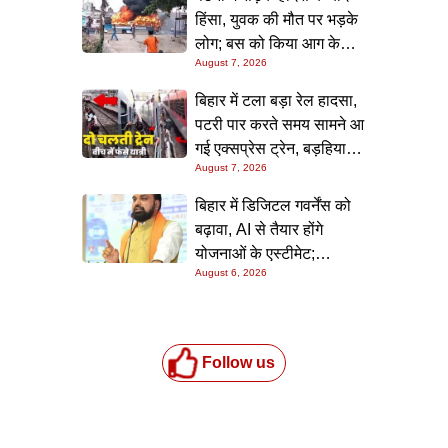
हिंसा, युवक की मौत पर भड़के
लोग; बस को किया आग के
August 7, 2026
हवाले, पुलिस और मीडिया पर
भी हमला
बिहार में टला बड़ा रेल हादसा,
पटरी पार करते समय सामने आ
गई एक्सप्रेस ट्रेन, बड़हिया
August 7, 2026
स्टेशन पर मची अफरा-तफरी,
यात्रियों की लापरवाही आई
बिहार में डिजिटल गवर्नेंस को
सामने
बढ़ावा, AI से तैयार होंगे
योजनाओं के एस्टीमेट;
August 6, 2026
मुख्यमंत्री ने परियोजना
निगरानी पोर्टल किया लॉन्च
Follow us