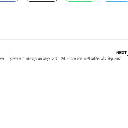
NEXT
मानसून सत्र आज से: हेमंत सोरेन समेत मंत्रियों-विधायकों की सुरक्षा पर मंडरा रहा खतरा, स्पेशल ब्रांच ने जारी की रिपोर्ट
झारखंड में मॉनसून का कहर जारी: 24 अगस्त तक भारी बारिश और तेज़ आंधी का अलर्ट, कई ज़िले जलमग्न