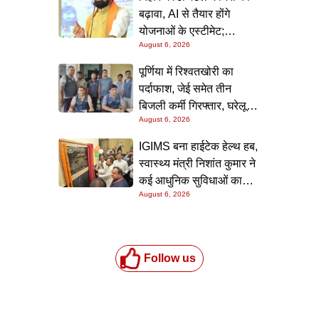
सामने
बढ़ावा, AI से तैयार होंगे
योजनाओं के एस्टीमेट;
August 6, 2026
मुख्यमंत्री ने परियोजना
निगरानी पोर्टल किया लॉन्च
पूर्णिया में रिश्वतखोरी का
पर्दाफाश, जेई समेत तीन
बिजली कर्मी गिरफ्तार, घरेलू
August 6, 2026
कनेक्शन के नाम पर मांगे जा रहे
थे 15 हजार रुपये, निगरानी
IGIMS बना हाईटेक हेल्थ हब,
टीम ने रंगे हाथ पकड़ा
स्वास्थ्य मंत्री निशांत कुमार ने
कई आधुनिक सुविधाओं का
August 6, 2026
किया उद्घाटन; गंभीर मरीजों
के इलाज में आएगा बड़ा सुधार
Follow us