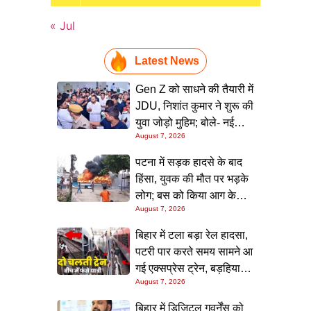
« Jul
Latest News
Gen Z को साधने की तैयारी में
JDU, निशांत कुमार ने शुरू की
युवा जोड़ो मुहिम; बोले- नई
August 7, 2026
पीढ़ी तक पहुंचाएं नीतीश
सरकार के 20 सालों के काम
पटना में सड़क हादसे के बाद
हिंसा, युवक की मौत पर भड़के
लोग; बस को किया आग के
August 7, 2026
हवाले, पुलिस और मीडिया पर
भी हमला
बिहार में टला बड़ा रेल हादसा,
पटरी पार करते समय सामने आ
गई एक्सप्रेस ट्रेन, बड़हिया
August 7, 2026
स्टेशन पर मची अफरा-तफरी,
यात्रियों की लापरवाही आई
बिहार में डिजिटल गवर्नेंस को