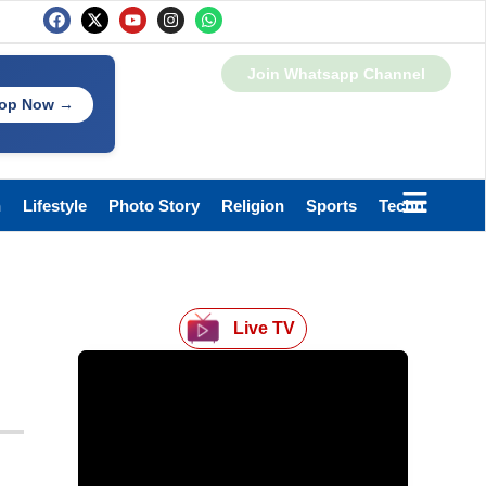
Join Whatsapp Channel
op Now →
h
Lifestyle
Photo Story
Religion
Sports
Technology
Live TV