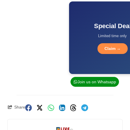
Special Dea
Limited time only
Claim →
Join us on Whatsapp
Share