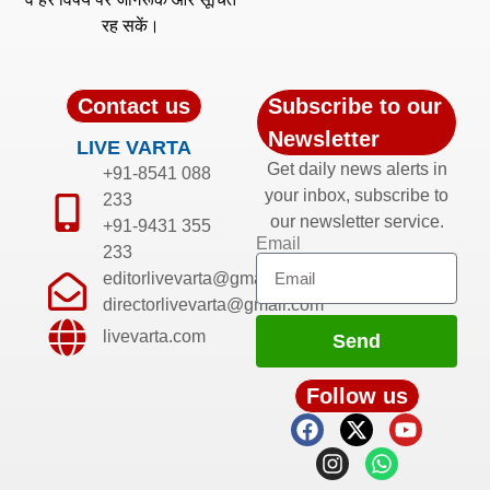
रह सकें।
Contact us
Subscribe to our
Newsletter
LIVE VARTA
Get daily news alerts in
+91-8541 088
your inbox, subscribe to
233
our newsletter service.
+91-9431 355
Email
233
editorlivevarta@gmail.com
directorlivevarta@gmail.com
livevarta.com
Send
Follow us