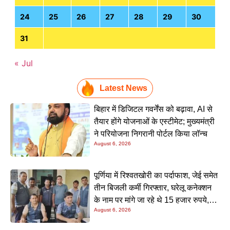
24
25
26
27
28
29
30
31
« Jul
Latest News
बिहार में डिजिटल गवर्नेंस को बढ़ावा, AI से
तैयार होंगे योजनाओं के एस्टीमेट; मुख्यमंत्री
ने परियोजना निगरानी पोर्टल किया लॉन्च
August 6, 2026
पूर्णिया में रिश्वतखोरी का पर्दाफाश, जेई समेत
तीन बिजली कर्मी गिरफ्तार, घरेलू कनेक्शन
के नाम पर मांगे जा रहे थे 15 हजार रुपये,
August 6, 2026
निगरानी टीम ने रंगे हाथ पकड़ा