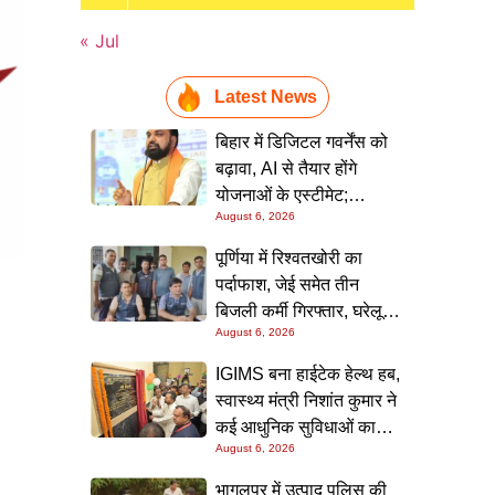
« Jul
Latest News
बिहार में डिजिटल गवर्नेंस को
बढ़ावा, AI से तैयार होंगे
योजनाओं के एस्टीमेट;
August 6, 2026
मुख्यमंत्री ने परियोजना
निगरानी पोर्टल किया लॉन्च
पूर्णिया में रिश्वतखोरी का
पर्दाफाश, जेई समेत तीन
बिजली कर्मी गिरफ्तार, घरेलू
August 6, 2026
कनेक्शन के नाम पर मांगे जा रहे
थे 15 हजार रुपये, निगरानी
IGIMS बना हाईटेक हेल्थ हब,
टीम ने रंगे हाथ पकड़ा
स्वास्थ्य मंत्री निशांत कुमार ने
कई आधुनिक सुविधाओं का
August 6, 2026
किया उद्घाटन; गंभीर मरीजों
के इलाज में आएगा बड़ा सुधार
भागलपुर में उत्पाद पुलिस की