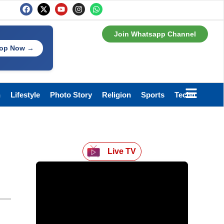
Join Whatsapp Channel
op Now →
h
Lifestyle
Photo Story
Religion
Sports
Technology
Live TV