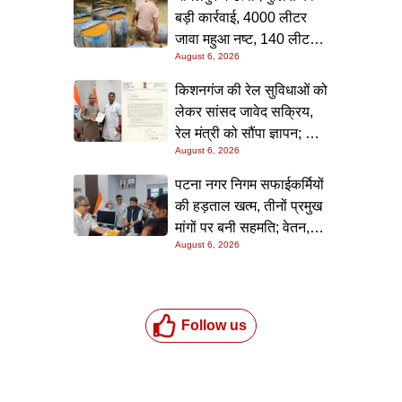
बड़ी कार्रवाई, 4000 लीटर
जावा महुआ नष्ट, 140 लीटर
August 6, 2026
चुलाई शराब बरामद; आरोपी
फरार
किशनगंज की रेल सुविधाओं को
लेकर सांसद जावेद सक्रिय,
रेल मंत्री को सौंपा ज्ञापन; दो
August 6, 2026
आरओबी समेत कई मांगें उठाईं
पटना नगर निगम सफाईकर्मियों
की हड़ताल खत्म, तीनों प्रमुख
मांगों पर बनी सहमति; वेतन,
August 6, 2026
छुट्टी और बोनस पर मिला
आश्वासन
Follow us