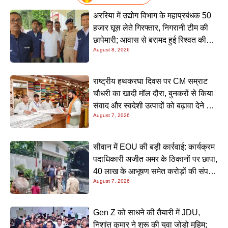
अररिया में उद्योग विभाग के महाप्रबंधक 50
हजार घूस लेते गिरफ्तार, निगरानी टीम की
छापेमारी; आवास से बरामद हुई रिश्वत की
August 8, 2026
रकम
राष्ट्रीय हथकरघा दिवस पर CM सम्राट
चौधरी का खादी मॉल दौरा, बुनकरों से किया
संवाद और स्वदेशी उत्पादों को बढ़ावा देने की
August 7, 2026
अपील
सीवान में EOU की बड़ी कार्रवाई: कार्यक्रम
पदाधिकारी अजीत अमर के ठिकानों पर छापा,
40 लाख के आभूषण समेत करोड़ों की संपत्ति
August 7, 2026
की जांच शुरू
Gen Z को साधने की तैयारी में JDU,
निशांत कुमार ने शुरू की युवा जोड़ो मुहिम;