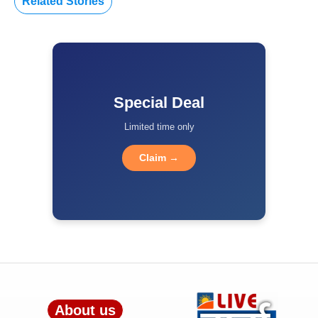
Related Stories
Special Deal
Limited time only
Claim →
About us