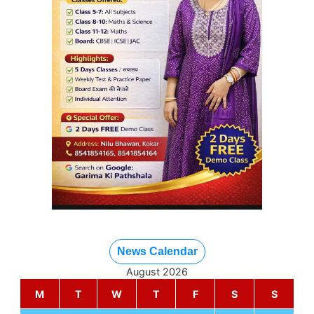
News Calendar
August 2026
M
T
W
T
F
S
S