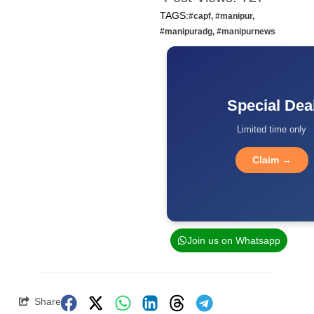
TAGS:
#capf
,
#manipur
,
#manipuradg
,
#manipurnews
Special Dea
Limited time only
Claim →
Join us on Whatsapp
Share