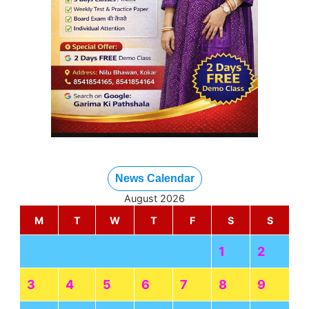
News Calendar
August 2026
M
T
W
T
F
S
S
1
2
3
4
5
6
7
8
9