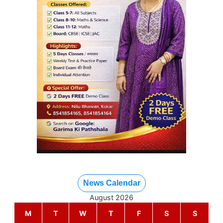
News Calendar
August 2026
M
T
W
T
F
S
S