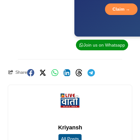
Claim →
Join us on Whatsapp
Share
Kriyansh
All Posts