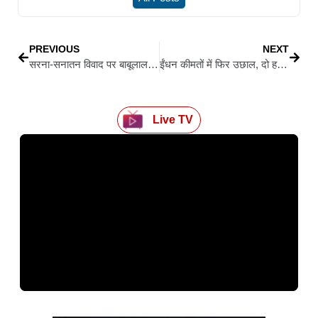
PREVIOUS
NEXT
सरना-सनातन विवाद पर बाबूलाल मरांडी का कांग्रेस-झामुमो पर हमला, बोले-आदिवासी समाज को बांटने का काम बंद हो
ईंधन कीमतों में फिर उछाल, दो हफ्ते में चौथी बार बढ़े दाम, पेट्रोल 2.61 और डीजल 2.71 रुपये प्रति लीटर महंगा
Live TV