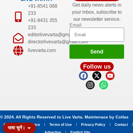
Get daily news alerts in
+91-8541 088
your inbox, subscribe to
233
our newsletter service.
+91-9431 355
Email
233
editorlivevarta@gmail.com
directorlivevarta@gmail.com
livevarta.com
Send
Follow us
© 2024. All Rights Reserved to Live Varta. Maintenace by
Cotlas
About
Grievance
Terms of Use
Privacy Policy
Contact
भाषा चुनें।
Advertise
English Site