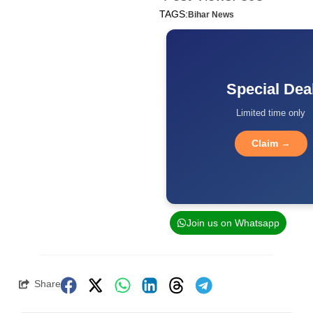
TAGS:
Bihar News
Special Dea
Limited time only
Claim →
Join us on Whatsapp
Share