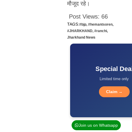
मौजूद रहे।
Post Views:
66
TAGS:
#bjp
,
#hemantsoren
,
#JHARKHAND
,
#ranchi
,
Jharkhand News
Special Dea
Limited time only
Claim →
Join us on Whatsapp