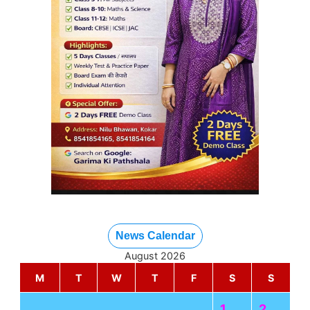
News Calendar
August 2026
M
T
W
T
F
S
S
1
2