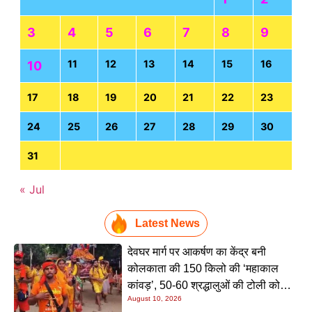
3
4
5
6
7
8
9
11
12
13
14
15
16
10
17
18
19
20
21
22
23
24
25
26
27
28
29
30
31
« Jul
Latest News
देवघर मार्ग पर आकर्षण का केंद्र बनी
कोलकाता की 150 किलो की ‘महाकाल
कांवड़’, 50-60 श्रद्धालुओं की टोली को
August 10, 2026
देखने उमड़ रही भारी भीड़