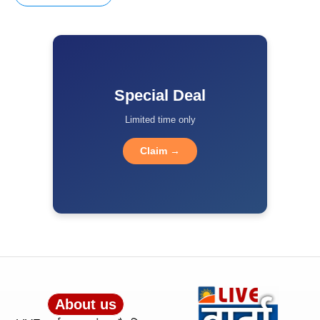
Special Deal
Limited time only
Claim →
About us