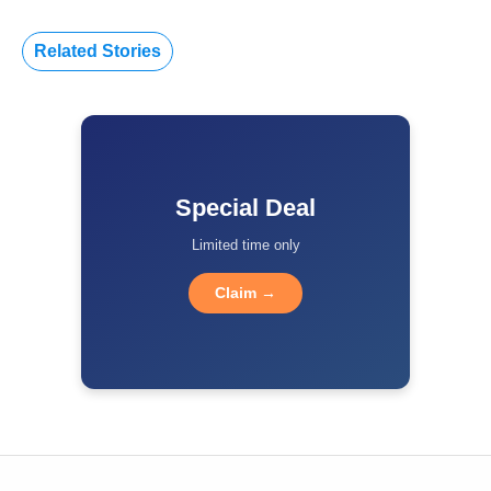
Related Stories
Special Deal
Limited time only
Claim →