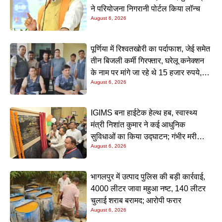
ने परियोजना निगरानी पोर्टल किया लॉन्च
August 6, 2026
पूर्णिया में रिश्वतखोरी का पर्दाफाश, जेई समेत
तीन बिजली कर्मी गिरफ्तार, घरेलू कनेक्शन
के नाम पर मांगे जा रहे थे 15 हजार रुपये,
August 6, 2026
निगरानी टीम ने रंगे हाथ पकड़ा
IGIMS बना हाईटेक हेल्थ हब, स्वास्थ्य
मंत्री निशांत कुमार ने कई आधुनिक
सुविधाओं का किया उद्घाटन; गंभीर मरीजों
August 6, 2026
के इलाज में आएगा बड़ा सुधार
भागलपुर में उत्पाद पुलिस की बड़ी कार्रवाई,
4000 लीटर जावा महुआ नष्ट, 140 लीटर
चुलाई शराब बरामद; आरोपी फरार
August 6, 2026