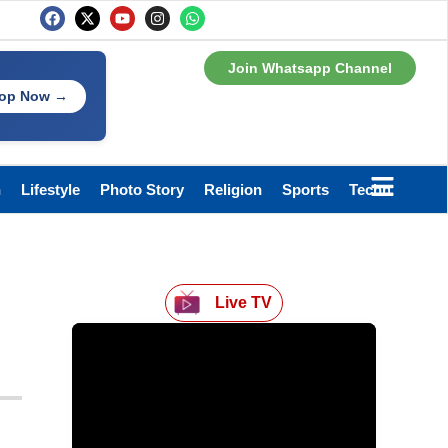
Join Whatsapp Channel
op Now →
h
Lifestyle
Photo Story
Religion
Sports
Technology
Live TV