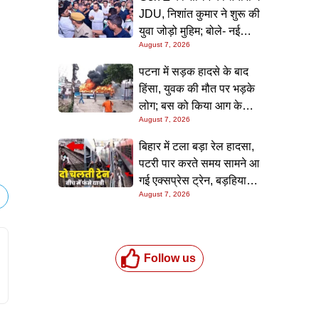
जांच शुरू
JDU, निशांत कुमार ने शुरू की
युवा जोड़ो मुहिम; बोले- नई
August 7, 2026
पीढ़ी तक पहुंचाएं नीतीश
सरकार के 20 सालों के काम
पटना में सड़क हादसे के बाद
हिंसा, युवक की मौत पर भड़के
लोग; बस को किया आग के
August 7, 2026
हवाले, पुलिस और मीडिया पर
भी हमला
बिहार में टला बड़ा रेल हादसा,
पटरी पार करते समय सामने आ
गई एक्सप्रेस ट्रेन, बड़हिया
August 7, 2026
स्टेशन पर मची अफरा-तफरी,
यात्रियों की लापरवाही आई
सामने
Follow us