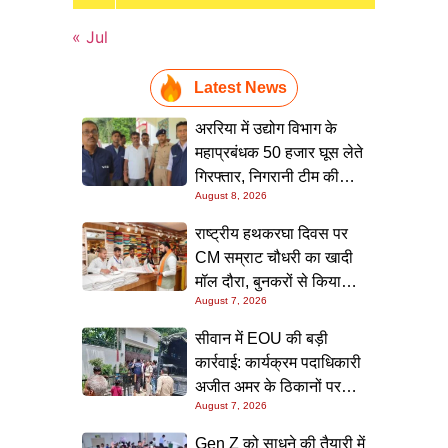
« Jul
Latest News
अररिया में उद्योग विभाग के
महाप्रबंधक 50 हजार घूस लेते
गिरफ्तार, निगरानी टीम की
August 8, 2026
छापेमारी; आवास से बरामद हुई
रिश्वत की रकम
राष्ट्रीय हथकरघा दिवस पर
CM सम्राट चौधरी का खादी
मॉल दौरा, बुनकरों से किया
August 7, 2026
संवाद और स्वदेशी उत्पादों को
बढ़ावा देने की अपील
सीवान में EOU की बड़ी
कार्रवाई: कार्यक्रम पदाधिकारी
अजीत अमर के ठिकानों पर
August 7, 2026
छापा, 40 लाख के आभूषण
समेत करोड़ों की संपत्ति की
Gen Z को साधने की तैयारी में