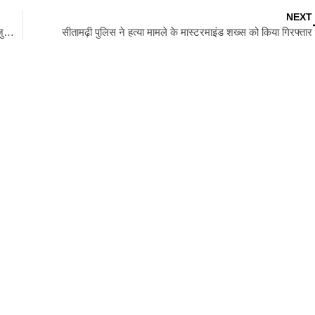
NEXT
किशनगंज में चेकपोस्ट पर करीब 1.400 किलोग्राम सोना बरामद, जांच में जुटी पुलिस
सीतामढ़ी पुलिस ने हत्या मामले के मास्टरमाइंड शख्स को किया गिरफ्तार