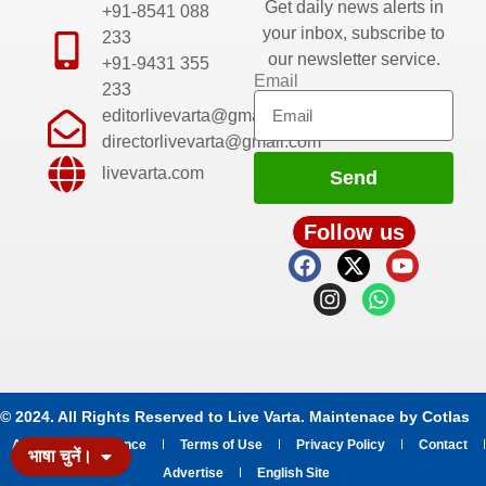
Get daily news alerts in
+91-8541 088
your inbox, subscribe to
233
our newsletter service.
+91-9431 355
Email
233
editorlivevarta@gmail.com
directorlivevarta@gmail.com
livevarta.com
Send
Follow us
© 2024. All Rights Reserved to Live Varta. Maintenace by
Cotlas
About
Grievance
Terms of Use
Privacy Policy
Contact
भाषा चुनें।
Advertise
English Site