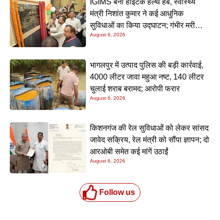
IGIMS बना हाईटेक हेल्थ हब, स्वास्थ्य
मंत्री निशांत कुमार ने कई आधुनिक
सुविधाओं का किया उद्घाटन; गंभीर मरीजों
August 6, 2026
के इलाज में आएगा बड़ा सुधार
भागलपुर में उत्पाद पुलिस की बड़ी कार्रवाई,
4000 लीटर जावा महुआ नष्ट, 140 लीटर
चुलाई शराब बरामद; आरोपी फरार
August 6, 2026
किशनगंज की रेल सुविधाओं को लेकर सांसद
जावेद सक्रिय, रेल मंत्री को सौंपा ज्ञापन; दो
आरओबी समेत कई मांगें उठाईं
August 6, 2026
Follow us