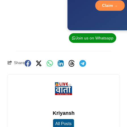
Claim →
Join us on Whatsapp
Share
Kriyansh
All Posts