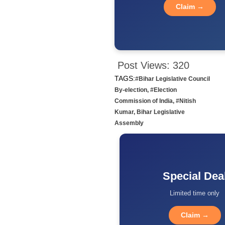
Claim →
Post Views:
320
TAGS:
#Bihar Legislative Council
By-election
,
#Election
Commission of India
,
#Nitish
Kumar
,
Bihar Legislative
Assembly
Special Dea
Limited time only
Claim →