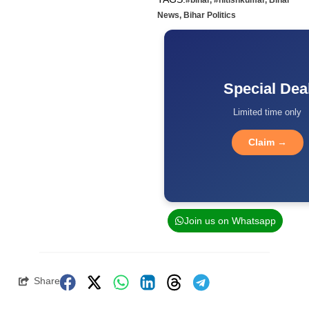
#bihar
,
#nitishkumar
,
Bihar
News
,
Bihar Politics
Special Dea
Limited time only
Claim →
Join us on Whatsapp
Share