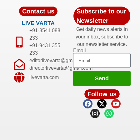
Contact us
Subscribe to our
Newsletter
LIVE VARTA
Get daily news alerts in
+91-8541 088
your inbox, subscribe to
233
our newsletter service.
+91-9431 355
Email
233
editorlivevarta@gmail.com
directorlivevarta@gmail.com
livevarta.com
Send
Follow us