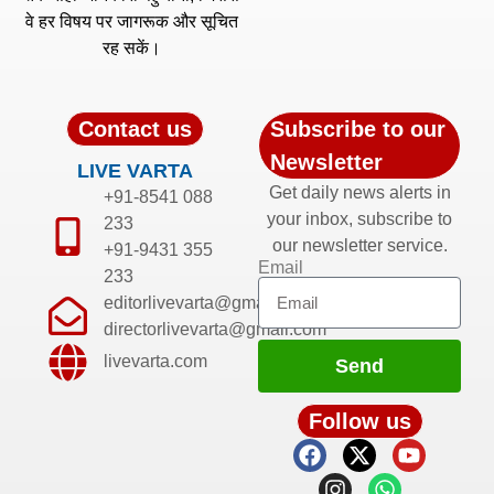
वे हर विषय पर जागरूक और सूचित
रह सकें।
Contact us
Subscribe to our
Newsletter
LIVE VARTA
Get daily news alerts in
+91-8541 088
your inbox, subscribe to
233
our newsletter service.
+91-9431 355
Email
233
editorlivevarta@gmail.com
directorlivevarta@gmail.com
livevarta.com
Send
Follow us