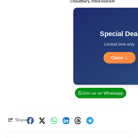
Chaudhary
,
#Heli-tourism
Special Dea
Limited time only
Claim →
Join us on Whatsapp
Share