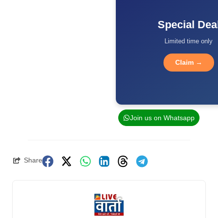
Special Dea
Limited time only
Claim →
Join us on Whatsapp
Share