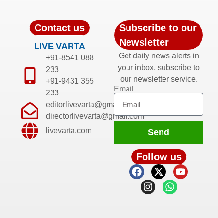
Contact us
Subscribe to our
Newsletter
LIVE VARTA
Get daily news alerts in
+91-8541 088
your inbox, subscribe to
233
our newsletter service.
+91-9431 355
Email
233
editorlivevarta@gmail.com
directorlivevarta@gmail.com
livevarta.com
Send
Follow us