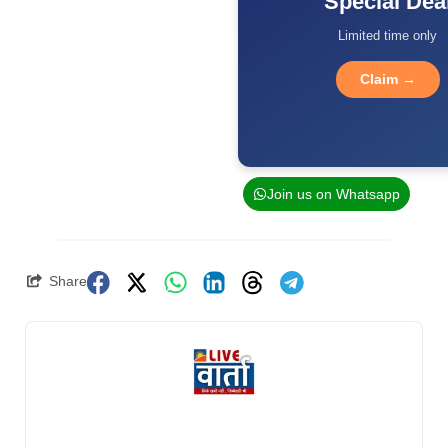
Special Dea
Limited time only
Claim →
Join us on Whatsapp
Share