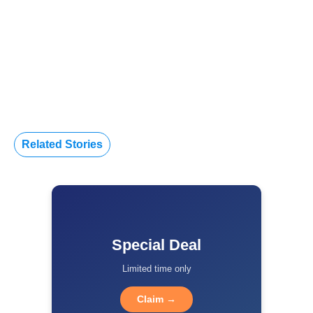
Related Stories
Special Deal
Limited time only
Claim →