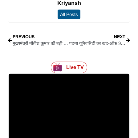
Kriyansh
All Posts
PREVIOUS
NEXT
मुख्यमंत्री नीतीश कुमार की बड़ी सौगात, पंचायत प्रतिनिधियों के लिए 6 अहम घोषणाएं
पटना यूनिवर्सिटी का कट-ऑफ 99.71%, टॉपर्स भी रह गए पीछे…वजह जानकर उड़े होश
Live TV