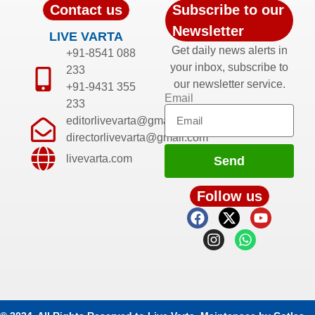
Contact us
Subscribe to our
Newsletter
LIVE VARTA
Get daily news alerts in
+91-8541 088
your inbox, subscribe to
233
our newsletter service.
+91-9431 355
Email
233
editorlivevarta@gmail.com
directorlivevarta@gmail.com
livevarta.com
Send
Follow us