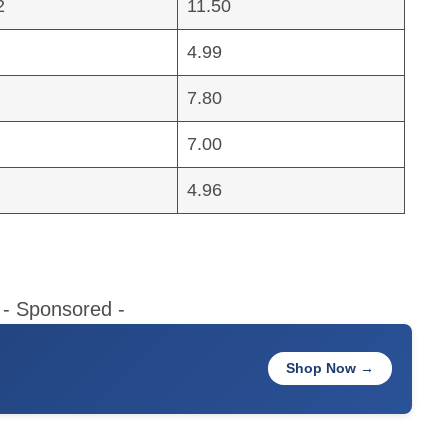
2
11.50
4.99
7.80
7.00
4.96
- Sponsored -
Shop Now →