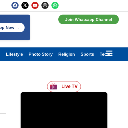
Join Whatsapp Channel
op Now →
h
Lifestyle
Photo Story
Religion
Sports
Technology
Live TV