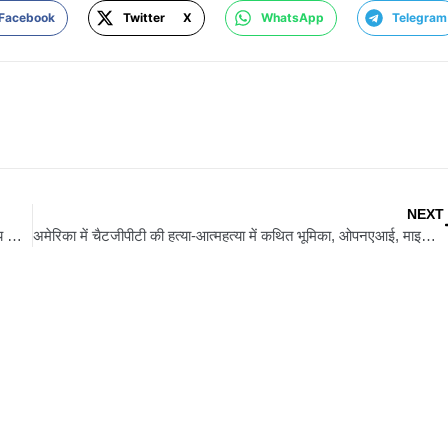
Facebook
Twitter X
WhatsApp
Telegram
NEXT
PM Modi UK-Maldives Visit: प्रधानमंत्री मोदी आज से चार दिवसीय ब्रिटेन और मालदीव यात्रा पर, क्यों अहम है यह दौरा?
अमेरिका में चैटजीपीटी की हत्या-आत्महत्या में कथित भूमिका, ओपनएआई, माइक्रोसॉफ्ट पर मुकदमा