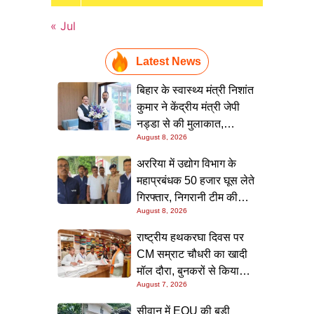
« Jul
Latest News
बिहार के स्वास्थ्य मंत्री निशांत
कुमार ने केंद्रीय मंत्री जेपी
नड्डा से की मुलाकात,
August 8, 2026
स्वास्थ्य क्षेत्र के विकास पर
चर्चा
अररिया में उद्योग विभाग के
महाप्रबंधक 50 हजार घूस लेते
गिरफ्तार, निगरानी टीम की
August 8, 2026
छापेमारी; आवास से बरामद हुई
रिश्वत की रकम
राष्ट्रीय हथकरघा दिवस पर
CM सम्राट चौधरी का खादी
मॉल दौरा, बुनकरों से किया
August 7, 2026
संवाद और स्वदेशी उत्पादों को
बढ़ावा देने की अपील
सीवान में EOU की बड़ी