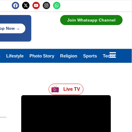
Join Whatsapp Channel
op Now →
h
Lifestyle
Photo Story
Religion
Sports
Technology
Live TV