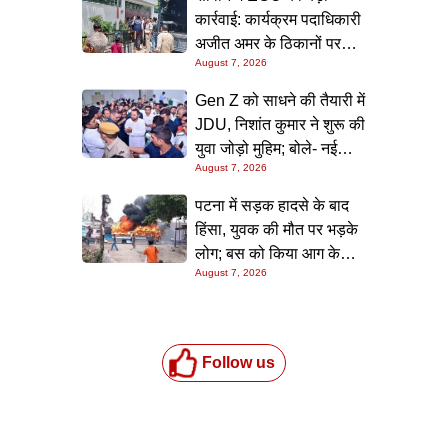
कार्रवाई: कार्यक्रम पदाधिकारी
अजीत अमर के ठिकानों पर
August 7, 2026
छापा, 40 लाख के आभूषण
समेत करोड़ों की संपत्ति की
Gen Z को साधने की तैयारी में
जांच शुरू
JDU, निशांत कुमार ने शुरू की
युवा जोड़ो मुहिम; बोले- नई
August 7, 2026
पीढ़ी तक पहुंचाएं नीतीश
सरकार के 20 सालों के काम
पटना में सड़क हादसे के बाद
हिंसा, युवक की मौत पर भड़के
लोग; बस को किया आग के
August 7, 2026
हवाले, पुलिस और मीडिया पर
भी हमला
Follow us