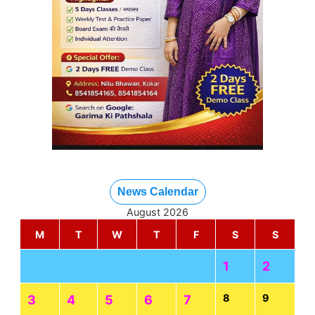
News Calendar
August 2026
M
T
W
T
F
S
S
1
2
8
9
3
4
5
6
7