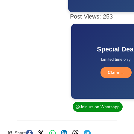
Post Views:
253
Special Dea
Limited time only
Claim →
Join us on Whatsapp
Share