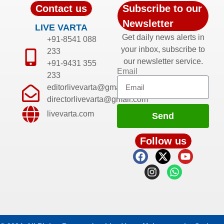
Contact us
Subscribe to our
Newsletter
LIVE VARTA
Get daily news alerts in
+91-8541 088
your inbox, subscribe to
233
our newsletter service.
+91-9431 355
Email
233
editorlivevarta@gmail.com
directorlivevarta@gmail.com
livevarta.com
Send
Follow us