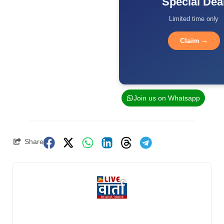
Special Dea
Limited time only
Claim →
Join us on Whatsapp
Share