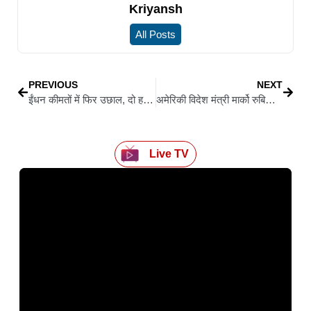
Kriyansh
All Posts
PREVIOUS
NEXT
ईंधन कीमतों में फिर उछाल, दो हफ्ते में चौथी बार बढ़े दाम, पेट्रोल 2.61 और डीजल 2.71 रुपये प्रति लीटर महंगा
अमेरिकी विदेश मंत्री मार्को रुबियो ने पत्नी संग किया ताजमहल का दीदार, डायना बेंच पर खिंचवाई तस्वीरें
Live TV