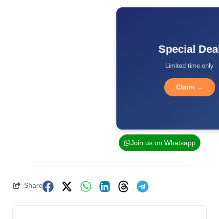
Special Dea
Limited time only
Claim →
Join us on Whatsapp
Share