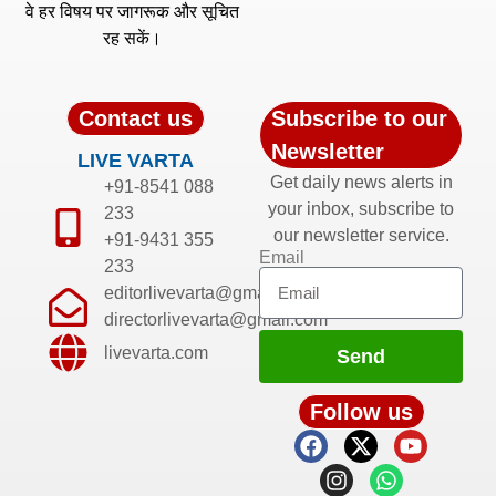
वे हर विषय पर जागरूक और सूचित
रह सकें।
Contact us
Subscribe to our
Newsletter
LIVE VARTA
Get daily news alerts in
+91-8541 088
your inbox, subscribe to
233
our newsletter service.
+91-9431 355
Email
233
editorlivevarta@gmail.com
directorlivevarta@gmail.com
livevarta.com
Send
Follow us