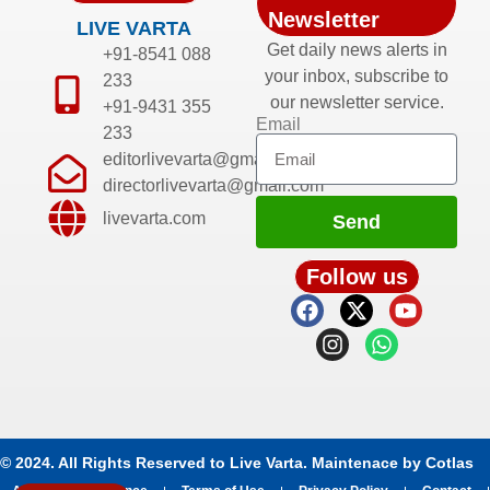
Newsletter
LIVE VARTA
Get daily news alerts in
+91-8541 088
your inbox, subscribe to
233
our newsletter service.
+91-9431 355
Email
233
editorlivevarta@gmail.com
directorlivevarta@gmail.com
livevarta.com
Send
Follow us
© 2024. All Rights Reserved to Live Varta. Maintenace by
Cotlas