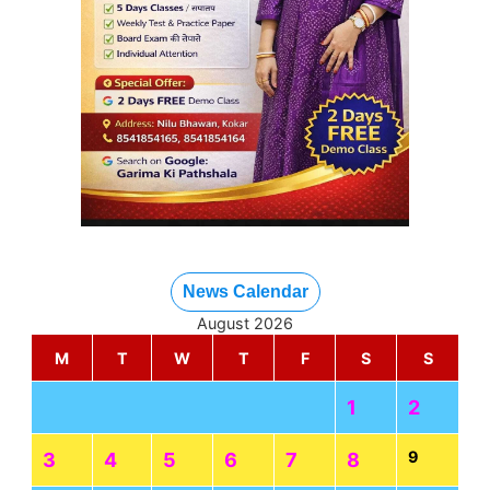
News Calendar
August 2026
M
T
W
T
F
S
S
1
2
9
3
4
5
6
7
8