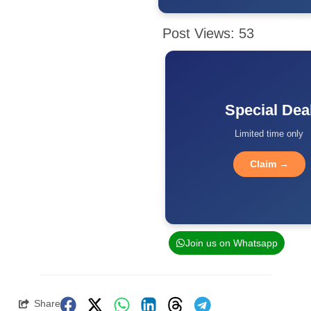
Post Views:
53
Special Dea
Limited time only
Claim →
Join us on Whatsapp
Share