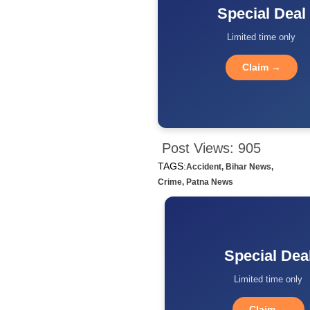
Special Deal
Limited time only
Claim →
Post Views:
905
TAGS:
Accident
,
Bihar News
,
Crime
,
Patna News
Special Dea
Limited time only
Claim →