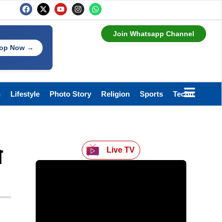
Join Whatsapp Channel
op Now →
h
Lifestyle
Photo Story
Religion
Sports
Technology
े
Live TV