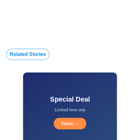
Related Stories
Special Deal
Limited time only
Claim →