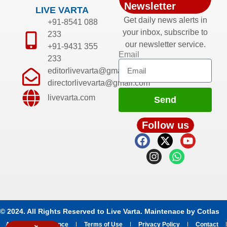
Newsletter
LIVE VARTA
Get daily news alerts in
+91-8541 088
your inbox, subscribe to
233
our newsletter service.
+91-9431 355
Email
233
editorlivevarta@gmail.com
directorlivevarta@gmail.com
livevarta.com
Send
Follow us
© 2024. All Rights Reserved to Live Varta. Maintenace by
Cotlas
About
Grievance
Terms of Use
Privacy Policy
Contact