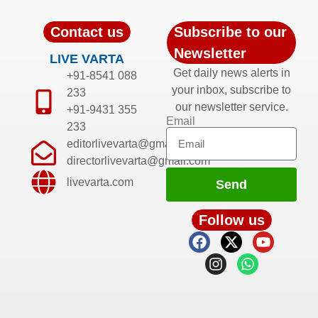
Contact us
Subscribe to our
Newsletter
LIVE VARTA
Get daily news alerts in
+91-8541 088
your inbox, subscribe to
233
our newsletter service.
+91-9431 355
Email
233
editorlivevarta@gmail.com
directorlivevarta@gmail.com
livevarta.com
Send
Follow us