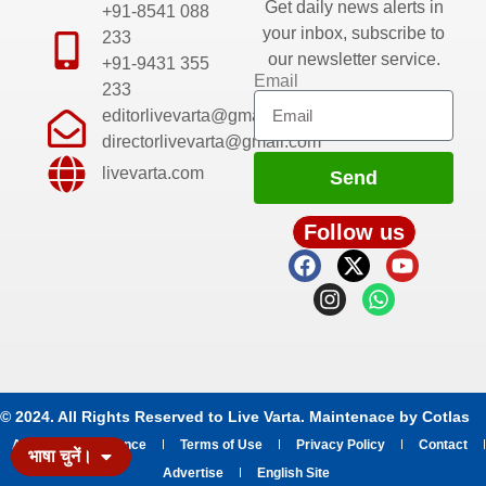
Get daily news alerts in
+91-8541 088
your inbox, subscribe to
233
our newsletter service.
+91-9431 355
Email
233
editorlivevarta@gmail.com
directorlivevarta@gmail.com
livevarta.com
Send
Follow us
© 2024. All Rights Reserved to Live Varta. Maintenace by
Cotlas
About
Grievance
Terms of Use
Privacy Policy
Contact
भाषा चुनें।
Advertise
English Site