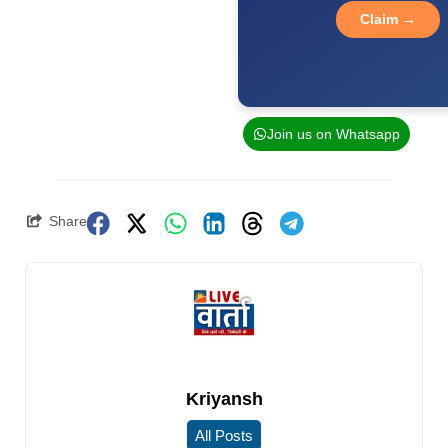
Claim →
Join us on Whatsapp
Share
Kriyansh
All Posts