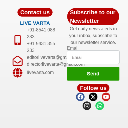
Contact us
Subscribe to our
Newsletter
LIVE VARTA
Get daily news alerts in
+91-8541 088
your inbox, subscribe to
233
our newsletter service.
+91-9431 355
Email
233
editorlivevarta@gmail.com
directorlivevarta@gmail.com
livevarta.com
Send
Follow us