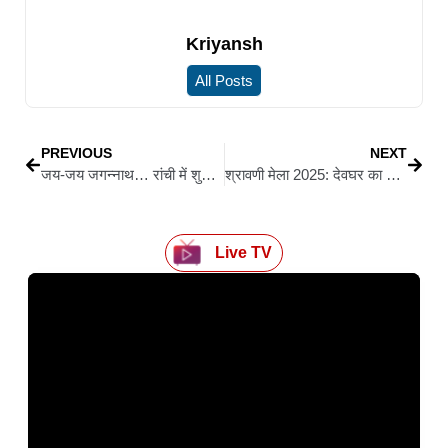
Kriyansh
All Posts
PREVIOUS
NEXT
जय-जय जगन्नाथ… रांची में शुरू हुआ 333 साल पुराना रथ मेला, मौसीबाड़ी की ओर रवाना हुए भगवान
श्रावणी मेला 2025: देवघर का ट्रैफिक प्लान जारी, कई इलाके नो-इंट्री और वन-वे जोन घोषित
Live TV