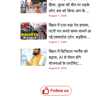
हिंसा, युवक की मौत पर भड़के
लोग; बस को किया आग के
August 7, 2026
हवाले, पुलिस और मीडिया पर
भी हमला
बिहार में टला बड़ा रेल हादसा,
पटरी पार करते समय सामने आ
गई एक्सप्रेस ट्रेन, बड़हिया
August 7, 2026
स्टेशन पर मची अफरा-तफरी,
यात्रियों की लापरवाही आई
बिहार में डिजिटल गवर्नेंस को
सामने
बढ़ावा, AI से तैयार होंगे
योजनाओं के एस्टीमेट;
August 6, 2026
मुख्यमंत्री ने परियोजना
निगरानी पोर्टल किया लॉन्च
Follow us