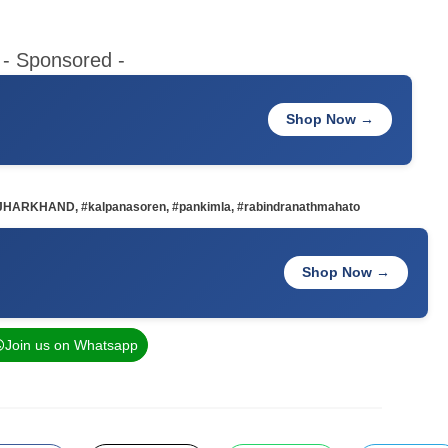
- Sponsored -
Shop Now →
JHARKHAND
,
#kalpanasoren
,
#pankimla
,
#rabindranathmahato
Shop Now →
Join us on Whatsapp