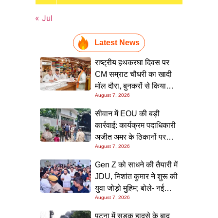
« Jul
Latest News
राष्ट्रीय हथकरघा दिवस पर
CM सम्राट चौधरी का खादी
मॉल दौरा, बुनकरों से किया
August 7, 2026
संवाद और स्वदेशी उत्पादों को
बढ़ावा देने की अपील
सीवान में EOU की बड़ी
कार्रवाई: कार्यक्रम पदाधिकारी
अजीत अमर के ठिकानों पर
August 7, 2026
छापा, 40 लाख के आभूषण
समेत करोड़ों की संपत्ति की
Gen Z को साधने की तैयारी में
जांच शुरू
JDU, निशांत कुमार ने शुरू की
युवा जोड़ो मुहिम; बोले- नई
August 7, 2026
पीढ़ी तक पहुंचाएं नीतीश
सरकार के 20 सालों के काम
पटना में सड़क हादसे के बाद