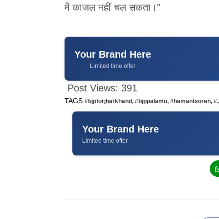
में काजल नहीं चल सकता।”
Your Brand Here
Limited time offer
Post Views:
391
TAGS:
#bjpforjharkhand
,
#bjppalamu
,
#hemantsoren
,
#
Your Brand Here
Limited time offer