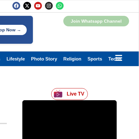
Join Whatsapp Channel
op Now →
h
Lifestyle
Photo Story
Religion
Sports
Technology
Live TV